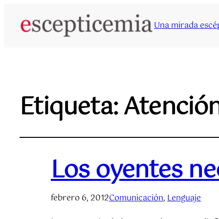
Una mirada escép
Etiqueta:
Atenció
Los oyentes ne
febrero 6, 2012
Comunicación
, 
Lenguaje