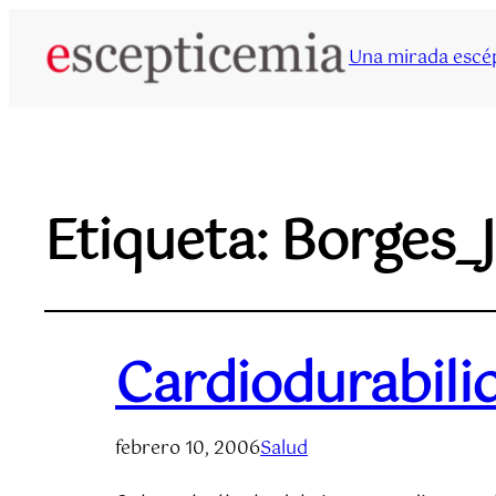
Una mirada escép
Etiqueta:
Borges_J
Cardiodurabili
febrero 10, 2006
Salud