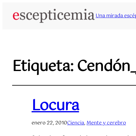
Una mirada escép
Etiqueta:
Cendón_
Locura
enero 22, 2010
Ciencia
, 
Mente y cerebro