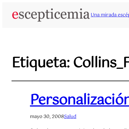
Una mirada escép
Etiqueta:
Collins_
Personalizació
mayo 30, 2008
Salud