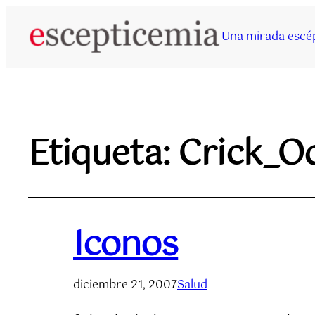
Una mirada escép
Etiqueta:
Crick_Od
Iconos
diciembre 21, 2007
Salud