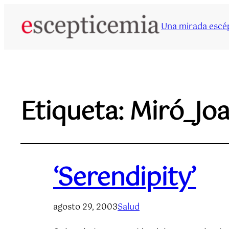
Una mirada escép
Etiqueta:
Miró_Jo
‘Serendipity’
agosto 29, 2003
Salud