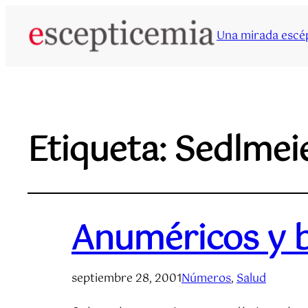
Una mirada escép
Etiqueta:
Sedlmei
Anuméricos y 
septiembre 28, 2001
Números
, 
Salud