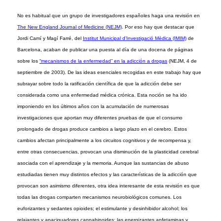
No es habitual que un grupo de investigadores españoles haga una revisión en
The New England Journal of Medicine (NEJM)
. Por eso hay que destacar que
Jordi Camí y Magí Farré, del
Institut Municipal d’Investigació Mèdica (IMIM)
de
Barcelona, acaban de publicar una puesta al día de una docena de páginas
sobre los
“mecanismos de la enfermedad” en la adicción a drogas
(NEJM, 4 de
septiembre de 2003). De las ideas esenciales recogidas en este trabajo hay que
subrayar sobre todo la ratificación científica de que la adicción debe ser
considerada como una enfermedad médica crónica. Esta noción se ha ido
imponiendo en los últimos años con la acumulación de numerosas
investigaciones que aportan muy diferentes pruebas de que el consumo
prolongado de drogas produce cambios a largo plazo en el cerebro. Estos
cambios afectan principalmente a los circuitos cognitivos y de recompensa y,
entre otras consecuencias, provocan una disminución de la plasticidad cerebral
asociada con el aprendizaje y la memoria. Aunque las sustancias de abuso
estudiadas tienen muy distintos efectos y las características de la adicción que
provocan son asimismo diferentes, otra idea interesante de esta revisión es que
todas las drogas comparten mecanismos neurobiológicos comunes. Los
euforizantes y sedantes opioides; el estimulante y desinhibidor alcohol; los
relajantes y apaciguadores cannabinoides; las energizantes anfetaminas y