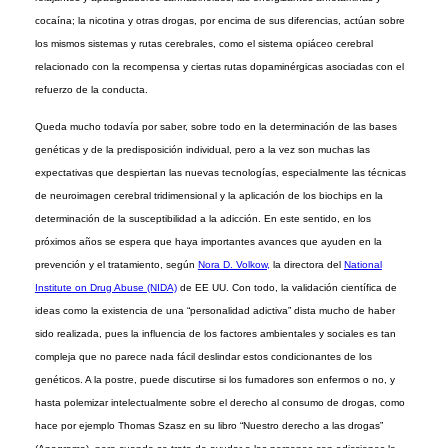
cocaína; la nicotina y otras drogas, por encima de sus diferencias, actúan sobre
los mismos sistemas y rutas cerebrales, como el sistema opiáceo cerebral
relacionado con la recompensa y ciertas rutas dopaminérgicas asociadas con el
refuerzo de la conducta.
Queda mucho todavía por saber, sobre todo en la determinación de las bases
genéticas y de la predisposición individual, pero a la vez son muchas las
expectativas que despiertan las nuevas tecnologías, especialmente las técnicas
de neuroimagen cerebral tridimensional y la aplicación de los biochips en la
determinación de la susceptibilidad a la adicción. En este sentido, en los
próximos años se espera que haya importantes avances que ayuden en la
prevención y el tratamiento, según
Nora D. Volkow,
la directora del
National
Institute on Drug Abuse (NIDA)
de EE UU. Con todo, la validación científica de
ideas como la existencia de una “personalidad adictiva” dista mucho de haber
sido realizada, pues la influencia de los factores ambientales y sociales es tan
compleja que no parece nada fácil deslindar estos condicionantes de los
genéticos. A la postre, puede discutirse si los fumadores son enfermos o no, y
hasta polemizar intelectualmente sobre el derecho al consumo de drogas, como
hace por ejemplo Thomas Szasz en su libro “Nuestro derecho a las drogas”