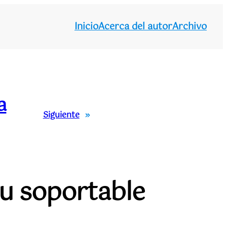
Inicio
Acerca del autor
Archivo
a
Siguiente
»
su soportable