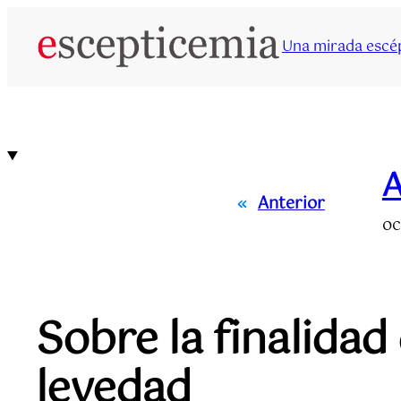
Saltar
al
Una mirada escép
contenido
A
«
Anterior
oc
Sobre la finalidad
levedad