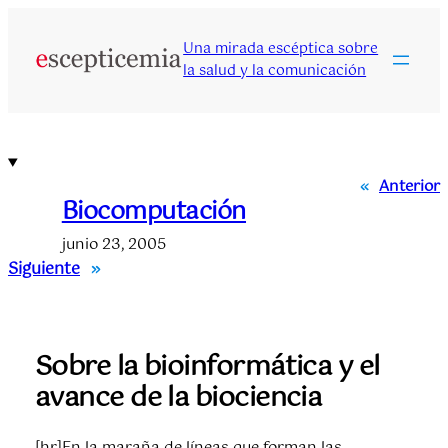
Saltar
al
Una mirada escéptica sobre
contenido
la salud y la comunicación
«
Anterior
Biocomputación
junio 23, 2005
Siguiente
»
Sobre la bioinformática y el
avance de la biociencia
[hr]En la maraña de líneas que forman las