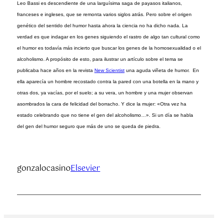
Leo Bassi es descendiente de una larguísima saga de payasos italianos,
franceses e ingleses, que se remonta varios siglos atrás. Pero sobre el origen
genético del sentido del humor hasta ahora la ciencia no ha dicho nada. La
verdad es que indagar en los genes siguiendo el rastro de algo tan cultural como
el humor es todavía más incierto que buscar los genes de la homosexualidad o el
alcoholismo. A propósito de esto, para ilustrar un artículo sobre el tema se
publicaba hace años en la revista
New Scientist
una aguda viñeta de humor. En
ella aparecía un hombre recostado contra la pared con una botella en la mano y
otras dos, ya vacías, por el suelo; a su vera, un hombre y una mujer observan
asombrados la cara de felicidad del borracho. Y dice la mujer: «Otra vez ha
estado celebrando que no tiene el gen del alcoholismo…». Si un día se habla
del gen del humor seguro que más de uno se queda de piedra.
gonzalocasino
Elsevier