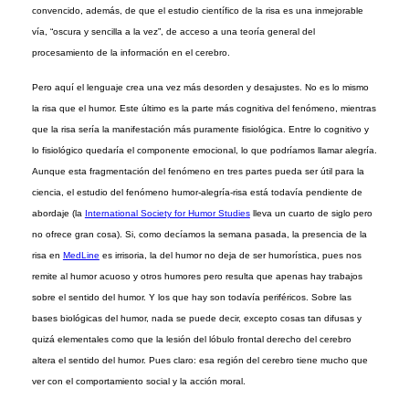
convencido, además, de que el estudio científico de la risa es una inmejorable
vía, “oscura y sencilla a la vez”, de acceso a una teoría general del
procesamiento de la información en el cerebro.
Pero aquí el lenguaje crea una vez más desorden y desajustes. No es lo mismo
la risa que el humor. Este último es la parte más cognitiva del fenómeno, mientras
que la risa sería la manifestación más puramente fisiológica. Entre lo cognitivo y
lo fisiológico quedaría el componente emocional, lo que podríamos llamar alegría.
Aunque esta fragmentación del fenómeno en tres partes pueda ser útil para la
ciencia, el estudio del fenómeno humor-alegría-risa está todavía pendiente de
abordaje (la
International Society for Humor Studies
lleva un cuarto de siglo pero
no ofrece gran cosa). Si, como decíamos la semana pasada, la presencia de la
risa en
MedLine
es irrisoria, la del humor no deja de ser humorística, pues nos
remite al humor acuoso y otros humores pero resulta que apenas hay trabajos
sobre el sentido del humor. Y los que hay son todavía periféricos. Sobre las
bases biológicas del humor, nada se puede decir, excepto cosas tan difusas y
quizá elementales como que la lesión del lóbulo frontal derecho del cerebro
altera el sentido del humor. Pues claro: esa región del cerebro tiene mucho que
ver con el comportamiento social y la acción moral.