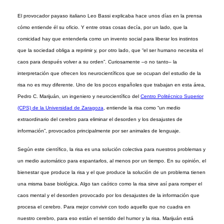
El provocador payaso italiano Leo Bassi explicaba hace unos días en la prensa
cómo entiende él su oficio. Y entre otras cosas decía, por un lado, que la
comicidad hay que entenderla como un invento social para liberar los instintos
que la sociedad obliga a reprimir y, por otro lado, que “el ser humano necesita el
caos para después volver a su orden”. Curiosamente –o no tanto– la
interpretación que ofrecen los neurocientíficos que se ocupan del estudio de la
risa no es muy diferente. Uno de los pocos españoles que trabajan en esta área,
Pedro C. Marijuán, un ingeniero y neurocientífico del
Centro Politécnico Superior
(CPS) de la Universidad de Zaragoza
, entiende la risa como “un medio
extraordinario del cerebro para eliminar el desorden y los desajustes de
información”, provocados principalmente por ser animales de lenguaje.
Según este científico, la risa es una solución colectiva para nuestros problemas y
un medio automático para espantarlos, al menos por un tiempo. En su opinión, el
bienestar que produce la risa y el que produce la solución de un problema tienen
una misma base biológica. Algo tan caótico como la risa sirve así para romper el
caos mental y el desorden provocado por los desajustes de la información que
procesa el cerebro. Para mejor convivir con todo aquello que no cuadra en
nuestro cerebro, para eso están el sentido del humor y la risa. Marijuán está