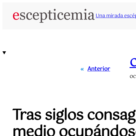
Saltar
al
Una mirada escép
contenido
C
«
Anterior
oc
Tras siglos consagr
medio ocupándose