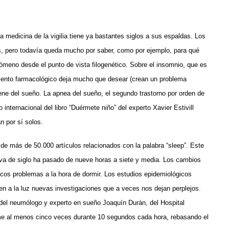
 medicina de la vigilia tiene ya bastantes siglos a sus espaldas. Los
s, pero todavía queda mucho por saber, como por ejemplo, para qué
nómeno desde el punto de vista filogenético. Sobre el insomnio, que es
miento farmacológico deja mucho que desear (crean un problema
igiene del sueño. La apnea del sueño, el segundo trastorno por orden de
internacional del libro “Duérmete niño” del experto Xavier Estivill
n por sí solos.
de más de 50.000 artículos relacionados con la palabra “sleep”. Este
va de siglo ha pasado de nueve horas a siete y media. Los cambios
pocos problemas a la hora de dormir. Los estudios epidemiológicos
en a la luz nuevas investigaciones que a veces nos dejan perplejos.
 del neumólogo y experto en sueño Joaquín Durán, del Hospital
erme al menos cinco veces durante 10 segundos cada hora, rebasando el