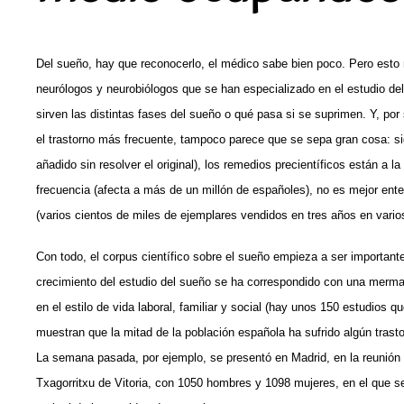
Del sueño, hay que reconocerlo, el médico sabe bien poco. Pero esto n
neurólogos y neurobiólogos que se han especializado en el estudio d
sirven las distintas fases del sueño o qué pasa si se suprimen. Y, por
el trastorno más frecuente, tampoco parece que se sepa gran cosa: s
añadido sin resolver el original), los remedios precientíficos están a 
frecuencia (afecta a más de un millón de españoles), no es mejor entendi
(varios cientos de miles de ejemplares vendidos en tres años en varios
Con todo, el corpus científico sobre el sueño empieza a ser importante.
crecimiento del estudio del sueño se ha correspondido con una merma
en el estilo de vida laboral, familiar y social (hay unos 150 estudios
muestran que la mitad de la población española ha sufrido algún tras
La semana pasada, por ejemplo, se presentó en Madrid, en la reunión
Txagorritxu de Vitoria, con 1050 hombres y 1098 mujeres, en el que s