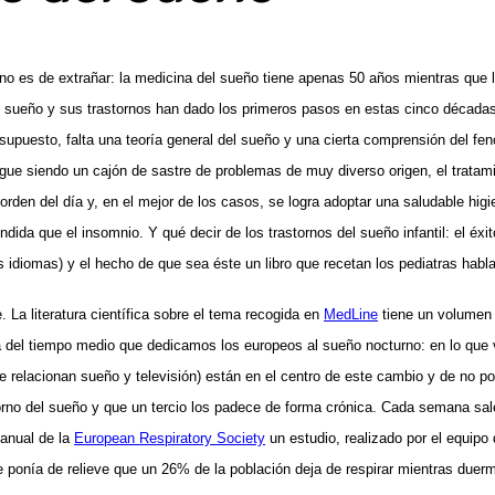
o es de extrañar: la medicina del sueño tiene apenas 50 años mientras que la
el sueño y sus trastornos han dado los primeros pasos en estas cinco década
 supuesto, falta una teoría general del sueño y una cierta comprensión del fe
igue siendo un cajón de sastre de problemas de muy diverso origen, el trata
la orden del día y, en el mejor de los casos, se logra adoptar una saludable h
da que el insomnio. Y qué decir de los trastornos del sueño infantil: el éxito 
 idiomas) y el hecho de que sea éste un libro que recetan los pediatras habla
 La literatura científica sobre el tema recogida en
MedLine
tiene un volumen 
 del tiempo medio que dedicamos los europeos al sueño nocturno: en lo que 
 que relacionan sueño y televisión) están en el centro de este cambio y de no 
torno del sueño y que un tercio los padece de forma crónica. Cada semana sal
 anual de la
European Respiratory Society
un estudio, realizado por el equipo
e ponía de relieve que un 26% de la población deja de respirar mientras du