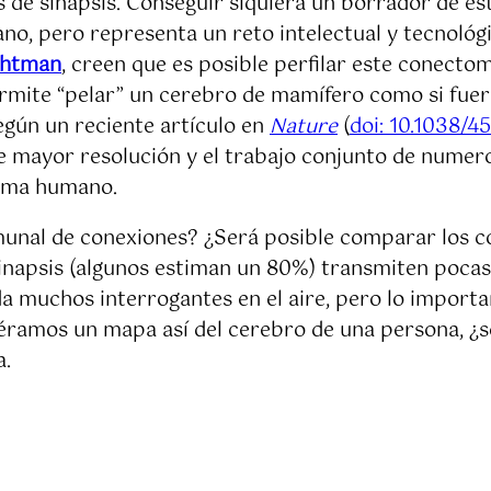
de sinapsis. Conseguir siquiera un borrador de est
o, pero representa un reto intelectual y tecnológ
ichtman
, creen que es posible perfilar este conecto
ermite “pelar” un cerebro de mamífero como si fuer
egún un reciente artículo en
Nature
(
doi: 10.1038/4
de mayor resolución y el trabajo conjunto de numer
toma humano.
unal de conexiones? ¿Será posible comparar los c
napsis (algunos estiman un 80%) transmiten pocas 
 muchos interrogantes en el aire, pero lo importa
viéramos un mapa así del cerebro de una persona, ¿s
a.