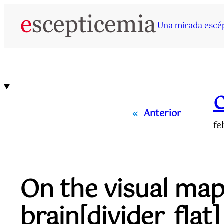
Saltar
al
Una mirada escép
contenido
«
Anterior
fe
On the visual map
brain[divider_flat]