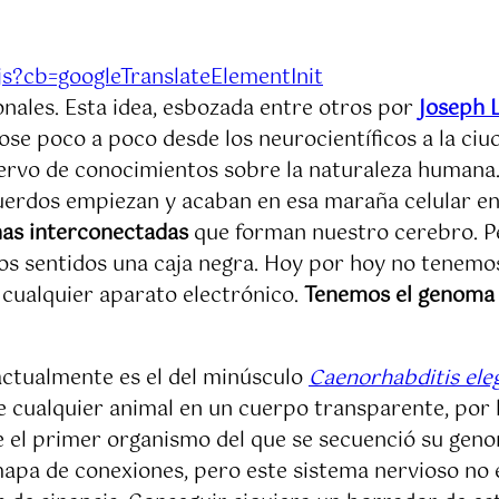
.js?cb=googleTranslateElementInit
nales. Esta idea, esbozada entre otros por
Joseph 
dose poco a poco desde los neurocientíficos a la c
cervo de conocimientos sobre la naturaleza humana
erdos empiezan y acaban en esa maraña celular enc
nas interconectadas
que forman nuestro cerebro. P
os sentidos una caja negra. Hoy por hoy no tenemos 
cualquier aparato electrónico.
Tenemos el genoma 
actualmente es el del minúsculo
Caenorhabditis ele
 cualquier animal en un cuerpo transparente, por l
ue el primer organismo del que se secuenció su gen
apa de conexiones, pero este sistema nervioso no