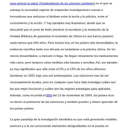
para mejorar la salud: Fortalecimiento de los sistemas sanitarios
) en el que se
subraya la necesidad urgente de emprender investigaciones nuevas e
innovadoras que reduzcan el desfase entre la teoría y la práctica, entre el
conocimiento y la acción. Y hay ejemplos muy ilustrativos: desde que se
descubrió que el zumo de limón previene el escorbuto y la resolución de la
Armada Británica de garantizar el suministro de cítricos en sus barcos pasaron
nada menos que 264 años. Pero incluso hoy, en los países más desarrollados, la
evidencia científica tarda una década en trasladarse a la práctica clínica. En los
menos desarrollados, a menudo ni llega. No llegan obviamente los medicamentos
más caros, pero tampoco otras medidas más baratas y sencillas. Así, por ejemplo,
es muy significativo que sólo entre el 2% y el 15% de los niños africanos
durmieran en 2001 bajo una red antimosquitos. Las soluciones han de ser
necesariamente locales, pero en cualquier caso hace falta investigar cuáles son
las que mejor funcionan y cuáles son las mejores estrategias para aplicarlas.
Además, como recuerda el
BMJ
del 13 de noviembre de 2004, los países ricos
no tienen el patrimonio de las soluciones y también pueden y deben aprender de
los países pobres.
La gran paradoja de la investigación biomédica es que está generando notables
avances y a la vez provocando alarmantes desigualdades en la puesta en