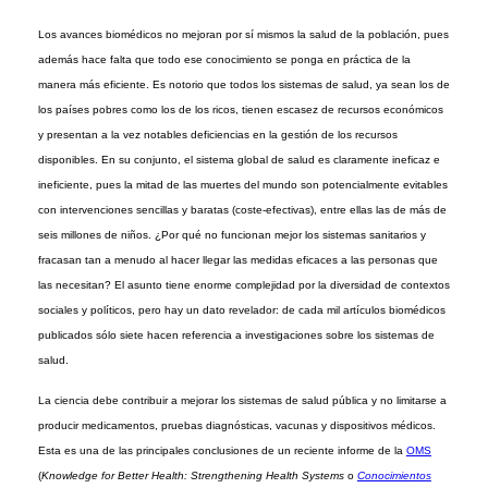
Los avances biomédicos no mejoran por sí mismos la salud de la población, pues
además hace falta que todo ese conocimiento se ponga en práctica de la
manera más eficiente. Es notorio que todos los sistemas de salud, ya sean los de
los países pobres como los de los ricos, tienen escasez de recursos económicos
y presentan a la vez notables deficiencias en la gestión de los recursos
disponibles. En su conjunto, el sistema global de salud es claramente ineficaz e
ineficiente, pues la mitad de las muertes del mundo son potencialmente evitables
con intervenciones sencillas y baratas (coste-efectivas), entre ellas las de más de
seis millones de niños. ¿Por qué no funcionan mejor los sistemas sanitarios y
fracasan tan a menudo al hacer llegar las medidas eficaces a las personas que
las necesitan? El asunto tiene enorme complejidad por la diversidad de contextos
sociales y políticos, pero hay un dato revelador: de cada mil artículos biomédicos
publicados sólo siete hacen referencia a investigaciones sobre los sistemas de
salud.
La ciencia debe contribuir a mejorar los sistemas de salud pública y no limitarse a
producir medicamentos, pruebas diagnósticas, vacunas y dispositivos médicos.
Esta es una de las principales conclusiones de un reciente informe de la
OMS
(
Knowledge for Better Health: Strengthening Health Systems
o
Conocimientos