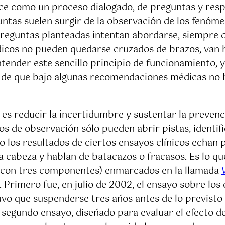
ece como un proceso dialogado, de preguntas y resp
untas suelen surgir de la observación de los fenóm
preguntas planteadas intentan abordarse, siempre q
dicos no pueden quedarse cruzados de brazos, van h
ender este sencillo principio de funcionamiento, 
 de que bajo algunas recomendaciones médicas no h
 es reducir la incertidumbre y sustentar la preven
ios de observación sólo pueden abrir pistas, identif
los resultados de ciertos ensayos clínicos echan p
a cabeza y hablan de batacazos o fracasos. Es lo qu
o con tres componentes) enmarcados en la llamada
 Primero fue, en julio de 2002, el ensayo sobre los 
vo que suspenderse tres años antes de lo previsto 
 segundo ensayo, diseñado para evaluar el efecto de