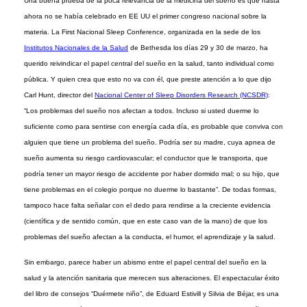
Una buena prueba de la poca relevancia de la medicina del sueño es que hasta
ahora no se había celebrado en EE UU el primer congreso nacional sobre la
materia. La First Nacional Sleep Conference, organizada en la sede de los
Institutos Nacionales de la Salud
de Bethesda los días 29 y 30 de marzo, ha
querido reivindicar el papel central del sueño en la salud, tanto individual como
pública. Y quien crea que esto no va con él, que preste atención a lo que dijo
Carl Hunt, director del
Nacional Center of Sleep Disorders Research (NCSDR)
:
“Los problemas del sueño nos afectan a todos. Incluso si usted duerme lo
suficiente como para sentirse con energía cada día, es probable que conviva con
alguien que tiene un problema del sueño. Podría ser su madre, cuya apnea de
sueño aumenta su riesgo cardiovascular; el conductor que le transporta, que
podría tener un mayor riesgo de accidente por haber dormido mal; o su hijo, que
tiene problemas en el colegio porque no duerme lo bastante”. De todas formas,
tampoco hace falta señalar con el dedo para rendirse a la creciente evidencia
(científica y de sentido común, que en este caso van de la mano) de que los
problemas del sueño afectan a la conducta, el humor, el aprendizaje y la salud.
Sin embargo, parece haber un abismo entre el papel central del sueño en la
salud y la atención sanitaria que merecen sus alteraciones. El espectacular éxito
del libro de consejos “Duérmete niño”, de Eduard Estivill y Silvia de Béjar, es una