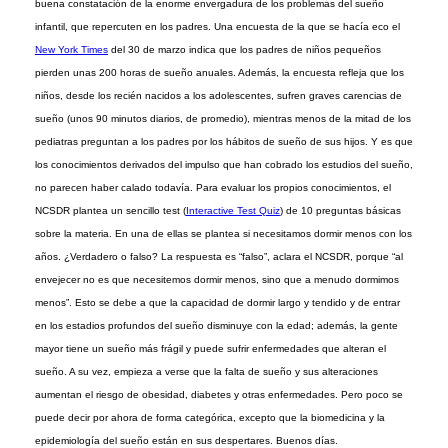
buena constatación de la enorme envergadura de los problemas del sueño
infantil, que repercuten en los padres. Una encuesta de la que se hacía eco el
New York Times
del 30 de marzo indica que los padres de niños pequeños
pierden unas 200 horas de sueño anuales. Además, la encuesta refleja que los
niños, desde los recién nacidos a los adolescentes, sufren graves carencias de
sueño (unos 90 minutos diarios, de promedio), mientras menos de la mitad de los
pediatras preguntan a los padres por los hábitos de sueño de sus hijos. Y es que
los conocimientos derivados del impulso que han cobrado los estudios del sueño,
no parecen haber calado todavía. Para evaluar los propios conocimientos, el
NCSDR plantea un sencillo test (
Interactive Test Quiz
) de 10 preguntas básicas
sobre la materia. En una de ellas se plantea si necesitamos dormir menos con los
años. ¿Verdadero o falso? La respuesta es “falso”, aclara el NCSDR, porque “al
envejecer no es que necesitemos dormir menos, sino que a menudo dormimos
menos”. Esto se debe a que la capacidad de dormir largo y tendido y de entrar
en los estadios profundos del sueño disminuye con la edad; además, la gente
mayor tiene un sueño más frágil y puede sufrir enfermedades que alteran el
sueño. A su vez, empieza a verse que la falta de sueño y sus alteraciones
aumentan el riesgo de obesidad, diabetes y otras enfermedades. Pero poco se
puede decir por ahora de forma categórica, excepto que la biomedicina y la
epidemiología del sueño están en sus despertares. Buenos días.