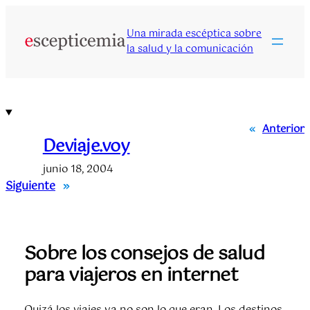
Saltar
al
Una mirada escéptica sobre
contenido
la salud y la comunicación
«
Anterior
Deviaje.voy
junio 18, 2004
Siguiente
»
Sobre los consejos de salud
para viajeros en internet
Quizá los viajes ya no son lo que eran. Los destinos