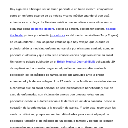
Hay algo más difícil que ser un buen paciente o un buen médico: comportarse
como un enfermo cuando se es médico y como médico cuando el que está
enfrente es un colega. La literatura médica que se refiere a esta situación con
etiquetas como
doctoring doctors
, doctor-as-patient, doctors-for-doctors,
healing
the healer
y otras por el estilo (
docs4docs
es del médico australiano Tony Rogers)
no es abundante. Pero los pocos estudios que hay reflejan que cuando el
profesional de la medicina enferma no transita por el sistema sanitario como un
paciente cualquiera y que esto tiene consecuencias negativas sobre su salud.
Un reciente trabajo publicado en el
British Medical Journal (BMJ)
del pasado 29
de septiembre, ha querido hurgar en el problema para estudiar cuál es la
percepción de los médicos de familia sobre sus actitudes ante la propia
enfermedad y la de sus colegas. Los 27 médicos de familia encuestados vienen
a constatar que su salud personal no sale precisamente beneficiada y que en
caso de enfermedad son víctimas de errores que procurar evitar en sus
pacientes: desde la automedicación a la demora en acudir a consulta, desde la
negación de la enfermedad a la reacción de pánico. Y todo esto, reconocen los
médicos británicos, porque encuentran dificultades para asumir el papel de
pacientes (también el de médicos de un colega o familiar) y porque se sienten
presionados para mostrar una imagen saludable que no tiene por qué