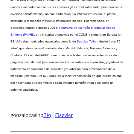
la que está arraigando el “síndrome del quemado”, los trastornos de ansiedad,
unidos a menudo con conductas adictivas (al alcohol sobre todo, pero también a
diversos psicofármacos), no son nada raros. Lo infrecuente es que el propio
afectado lo reconozca y busque tratamiento médico. Por remediarlo, en
Barcelona funciona desde 1998 el
Programa de Atención Integral al Médico
Enfermo (PAIME)
, una iniciativa promovida por el COMB y pionera en Europa (en
EE UU existen unidades especiales como la de
Douglas Talbott
desde hace 25
años) que ahora se está trasladando a Madrid, Valencia, Navarra, Baleares y
Córdoba. El éxito del PAIME, que no es sino la denominación eufemística de un
programa confidencial (los nombres de los pacientes son supuestos) y gratuito de
tratamiento de trastornos de ansiedad y/o adicción para profesionales de la
medicina (teléfono 935 678 856), es la mejor constatación de que queda mucho
por hacer para que los médicos sean tratados también y tan bien como un
enfermo cualquiera.
gonzalocasino
BMJ
, 
Elsevier