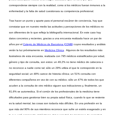
corresponderse siempre con la realidad, como si los médicos fueran inmunes a la
enfermedad y la falta de salud cuestionara su competencia profesional.
Tras hacer un punto y aparte para el personal escáner de conciencia, hay que
constatar que en nuestro medio las actitudes y percepciones de los médicos no
son diferentes de lo que refleja la bibliografía internacional. En este caso hay
datos concretos y recientes, gracias a una encuesta realizada hace un par de
años por el
Colegio de Médicos de Barcelona (COMB)
cuyos resultados y análisis
verán la luz próximamente en
Medicina Clínica
. Algunos de los resultados más
ilustrativos de esta encuesta, realizada con 795 médicos estratificados por edad,
género y tipo de consulta, son estos: un 49,2% no tiene médico de cabecera o
no reconoce a nadie como tal; sólo un 29% utiliza el que le corresponde en la
seguridad social; un 48% carece de historia clínica; un 51% consulta con
diferentes compañeros en vez de con su médico; sólo un 47% de todos los que
acuden a la consulta de otro médico siguen sus indicaciones y, finalmente, un
81,6% se automedica. Si el común de los profesionales de la medicina tiene
dificultades para gestionar bien su propia salud física, cuando lo que se resiente
es la salud mental, las cosas son todavía más difíciles. En una profesión en la
que más del 90% de sus miembros reconoce que sufre un estrés exagerado y en