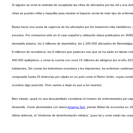
Si alguien se toma la molestia de recapitular las cifras de afectados por las mil y un
cifras se pueden inflar y maquillar para mostrar el impacto social de todo tipo de enfer
Basta hacer una suma de urgencia de los afectados por los trastornos más mediáticos, es
excesivo. Por centrarnos sólo en el caso español y utilizando datos publicados en JANO
dermatitis atópica, los 2 millones de deprimidos, los 1.200.000 afectados de fibromialgia
9 millones de reumáticos, los 6 millones que padecen eso que se ha dado en llamar colon 
400.000 epilépticos, y cerrar la cuenta con unos 15 millones de alérgicos (en el año 2
habitantes. Sin contar los bebedores excesivos y los impotentes, los enfermos cardiov
computado hasta 20 dolencias
per cápita
en un país como el Reino Unido, cuyas condic
ocurriera algo parecido. Pero vamos a dejar en paz a los muertos.
Bien mirado, quizá no sea descabellado considerar el número de enfermedades
per cáp
desarrollo. Como demostraba con datos
Amartya Sen
, premio Nóbel de economía en 199
última
dolencia
, el “síndrome de desinformación médica”, pues tal y como están las cosa