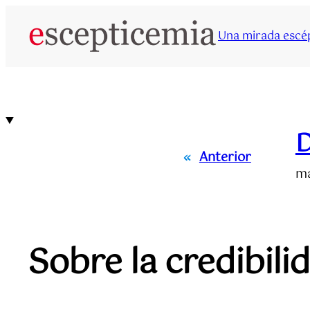
Saltar
al
Una mirada escép
contenido
D
«
Anterior
ma
Sobre la credibil