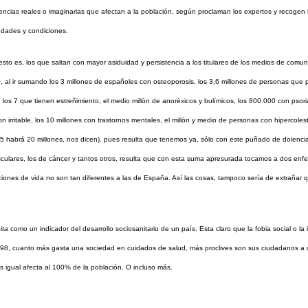
a dolencias reales o imaginarias que afectan a la población, según proclaman los expertos y reco
medades y condiciones.
to es, los que saltan con mayor asiduidad y persistencia a los titulares de los medios de comuni
, al ir sumando los 3 millones de españoles con osteoporosis, los 3,6 millones de personas que 
, los 7 que tienen estreñimiento, el medio millón de anoréxicos y bulímicos, los 800.000 con psori
irritable, los 10 millones con trastornos mentales, el millón y medio de personas con hipercolest
015 habrá 20 millones, nos dicen), pues resulta que tenemos ya, sólo con este puñado de dolenc
asculares, los de cáncer y tantos otros, resulta que con esta suma apresurada tocamos a dos e
iones de vida no son tan diferentes a las de España. Así las cosas, tampoco sería de extrañar q
ita
como un indicador del desarrollo sociosanitario de un país. Esta claro que la fobia social o la
8, cuanto más gasta una sociedad en cuidados de salud, más proclives son sus ciudadanos a co
s igual afecta al 100% de la población. O incluso más.