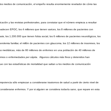
gen los medios de comunicación, el empeño resulta enormemente revelador de cómo las
cación y las revistas profesionales, para constatar que el número empieza a resultar
padecen EPOC, los 4 millones que tienen varices, los 8 millones de pacientes con
asis, los 1.200.000 que tienen fobia social, los 6 millones de pacientes neurológicos, los
erolemia familiar, el millón de pacientes con glaucoma, los 12 millones de insomnes, los
ias mediáticas, más de 80 millones de
enfermos
en una población de 40 millones de
nfermos o enfermedades
per cápita.
Algunos cálculos más finos y detenidos han
ue con las estadísticas de mortalidad que saltan a los medios de comunicación
 impotencia sólo empiezan a considerarse trastornos de salud a partir de cierto nivel de
nsiderarse enfermos. Y por si alguien se considera todavía sano, que repare en esta