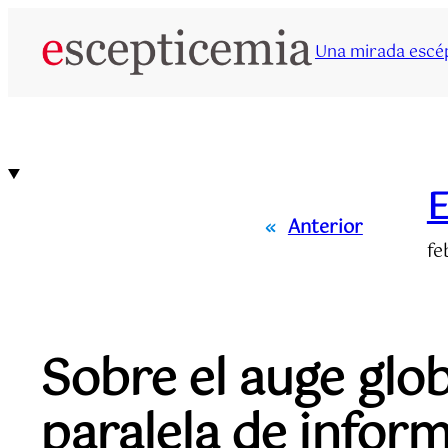
Saltar
al
Una mirada escép
contenido
E
«
Anterior
fe
Sobre el auge glob
paralela de infor