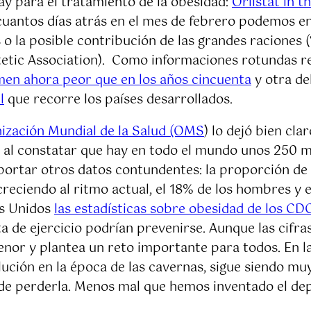
ay para el tratamiento de la obesidad:
Orlistat in 
uantos días atrás en el mes de febrero podemos e
o la posible contribución de las grandes raciones (“
tetic Association). Como informaciones rotundas 
omen ahora peor que en los años cincuenta
y otra de
l
que recorre los países desarrollados.
ización Mundial de la Salud (OMS
) lo dejó bien cl
, al constatar que hay en todo el mundo unos 250 m
portar otros datos contundentes: la proporción de
 creciendo al ritmo actual, el 18% de los hombres y
os Unidos
las estadísticas sobre obesidad de los CD
ta de ejercicio podrían prevenirse. Aunque las cifr
enor y plantea un reto importante para todos. En la
ución en la época de las cavernas, sigue siendo mu
de perderla. Menos mal que hemos inventado el dep