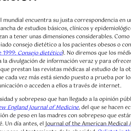
el mundial encuentra su justa correspondencia en 
ancha de estudios básicos, clínicos y epidemiológico
zan a tener unas dimensiones considerables. Como t
iado consejo dietético a los pacientes obesos o co
e 1999:
Consejo dietético
). No diremos que los médi
a la divulgación de información veraz y para ofrece
que prestan las revistas médicas al estudio de la o
que cada vez más está siendo puesto a prueba por l
icación o acceden a ellos a través de internet.
sidad y sobrepeso que han llegado a la opinión pú
w England Journal of Medicine
, del que se hacen e
cción de peso en las madres con sobrepeso que est
. Un día antes, el
Journal of the American Medical 