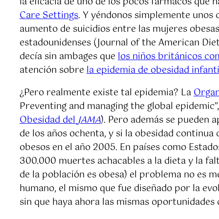
la eficacia de uno de los pocos fármacos que h
Care Settings
. Y yéndonos simplemente unos c
aumento de suicidios entre las mujeres obesas 
estadounidenses (Journal of the American Die
decía sin ambages que
los niños británicos c
atención sobre
la epidemia de obesidad infanti
¿Pero realmente existe tal epidemia? La
Organ
Preventing and managing the global epidemic”
Obesidad del
JAMA
). Pero además se pueden a
de los años ochenta, y si la obesidad continua
obesos en el año 2005. En países como Estad
300.000 muertes achacables a la dieta y la fal
de la población es obesa) el problema no es m
humano, el mismo que fue diseñado por la evol
sin que haya ahora las mismas oportunidades 