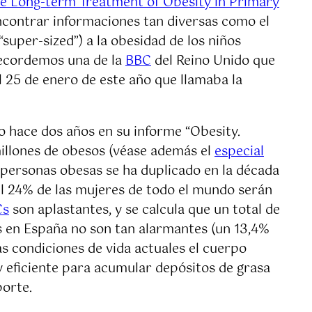
the Long-term Treatment of Obesity in Primary
ncontrar informaciones tan diversas como el
super-sized”) a la obesidad de los niños
recordemos una de la
BBC
del Reino Unido que
l 25 de enero de este año que llamaba la
aro hace dos años en su informe “Obesity.
illones de obesos (véase además el
especial
 personas obesas se ha duplicado en la década
 el 24% de las mujeres de todo el mundo serán
Cs
son aplastantes, y se calcula que un total de
as en España no son tan alarmantes (un 13,4%
s condiciones de vida actuales el cuerpo
y eficiente para acumular depósitos de grasa
orte.