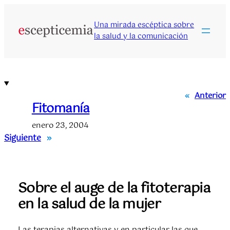
Saltar
al
Una mirada escéptica sobre
contenido
la salud y la comunicación
«
Anterior
Fitomanía
enero 23, 2004
Siguiente
»
Sobre el auge de la fitoterapia
en la salud de la mujer
Las terapias alternativas y en particular las que