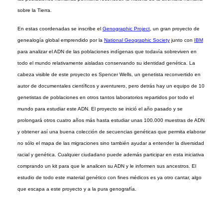
sobre la Tierra.
En estas coordenadas se inscribe el
Genographic Project
, un gran proyecto de
genealogía global emprendido por la
National Geographic Society
junto con
IBM
para analizar el ADN de las poblaciones indígenas que todavía sobreviven en
todo el mundo relativamente aisladas conservando su identidad genética. La
cabeza visible de este proyecto es Spencer Wells, un genetista reconvertido en
autor de documentales científicos y aventurero, pero detrás hay un equipo de 10
genetistas de poblaciones en otros tantos laboratorios repartidos por todo el
mundo para estudiar este ADN. El proyecto se inició el año pasado y se
prolongará otros cuatro años más hasta estudiar unas 100.000 muestras de ADN
y obtener así una buena colección de secuencias genéticas que permita elaborar
no sólo el mapa de las migraciones sino también ayudar a entender la diversidad
racial y genética. Cualquier ciudadano puede además participar en esta iniciativa
comprando un kit para que le analicen su ADN y le informen sus ancestros. El
estudio de todo este material genético con fines médicos es ya otro cantar, algo
que escapa a este proyecto y a la pura genografía.