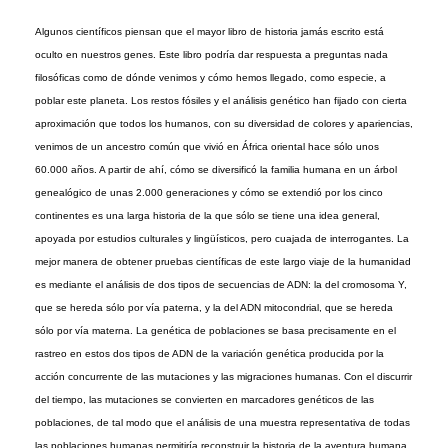
Algunos científicos piensan que el mayor libro de historia jamás escrito está
oculto en nuestros genes. Este libro podría dar respuesta a preguntas nada
filosóficas como de dónde venimos y cómo hemos llegado, como especie, a
poblar este planeta. Los restos fósiles y el análisis genético han fijado con cierta
aproximación que todos los humanos, con su diversidad de colores y apariencias,
venimos de un ancestro común que vivió en África oriental hace sólo unos
60.000 años. A partir de ahí, cómo se diversificó la familia humana en un árbol
genealógico de unas 2.000 generaciones y cómo se extendió por los cinco
continentes es una larga historia de la que sólo se tiene una idea general,
apoyada por estudios culturales y lingüísticos, pero cuajada de interrogantes. La
mejor manera de obtener pruebas científicas de este largo viaje de la humanidad
es mediante el análisis de dos tipos de secuencias de ADN: la del cromosoma Y,
que se hereda sólo por vía paterna, y la del ADN mitocondrial, que se hereda
sólo por vía materna. La genética de poblaciones se basa precisamente en el
rastreo en estos dos tipos de ADN de la variación genética producida por la
acción concurrente de las mutaciones y las migraciones humanas. Con el discurrir
del tiempo, las mutaciones se convierten en marcadores genéticos de las
poblaciones, de tal modo que el análisis de una muestra representativa de todas
las poblaciones humanas permitiría reconstruir la historia de la aventura humana