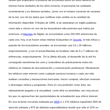
Desde que empezaron a proliferar las encuestas sobre los usos médicos de
internet hacia mediados de los años noventa, el panorama ha cambiado
enormemente y en diversos sentidos. Junto con el número creciente de usuarios
de la red, uno de los datos que certifican este cambio es la cantidad de
información disponible. A finales de 1996, si se rastreaban en inglés palabras
como sida o cáncer en uno de los buscadores más potentes que había por
entonces, el
Altavista
de Digital, se encontraban unas 200.000 referencias de
cada una; hoy, si se hacen estas mismas búsquedas en
Google
, el más eficaz y
popular de los buscadores actuales, se encuentran casi 14 y 18 millones,
respectivamente, y con el actual Altavista se localizan más de 6 y 7 millones de
referencias, respectivamente. En la última década, el desarrollo de la red ha
conseguido transformar los usos y costumbres de prácticamente todos los
médicos en materia de documentación y comunicación profesional. Obviamente,
los médicos usan internet como cualquier persona humana y cada vez más
realizan consultas y transacciones bancarias, hacen compras, efectúan reservas
o descargan música y programas. Pero en una profesión como ésta, tan
rabiosamente pegada a la actualidad, como diría un periodista, son muy pocos
los que no aprovechan las oportunidades de actualización que ofrece internet.
En una reciente encuesta realizada por
MSD
a 1.270 médicos españoles (300 de
atención primaria y 970 de distintas especialidades) resultó que sólo el 15% no