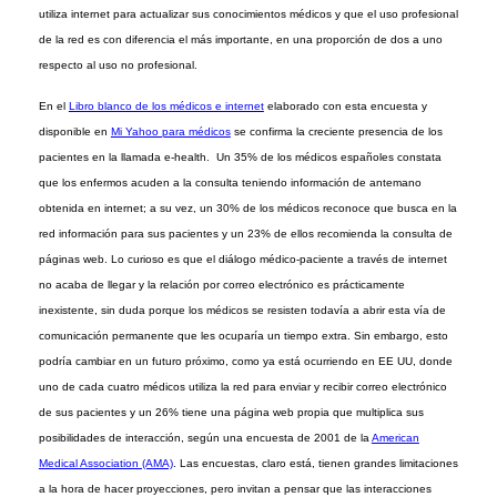
utiliza internet para actualizar sus conocimientos médicos y que el uso profesional
de la red es con diferencia el más importante, en una proporción de dos a uno
respecto al uso no profesional.
En el
Libro blanco de los médicos e internet
elaborado con esta encuesta y
disponible en
Mi Yahoo para médicos
se confirma la creciente presencia de los
pacientes en la llamada e-health. Un 35% de los médicos españoles constata
que los enfermos acuden a la consulta teniendo información de antemano
obtenida en internet; a su vez, un 30% de los médicos reconoce que busca en la
red información para sus pacientes y un 23% de ellos recomienda la consulta de
páginas web. Lo curioso es que el diálogo médico-paciente a través de internet
no acaba de llegar y la relación por correo electrónico es prácticamente
inexistente, sin duda porque los médicos se resisten todavía a abrir esta vía de
comunicación permanente que les ocuparía un tiempo extra. Sin embargo, esto
podría cambiar en un futuro próximo, como ya está ocurriendo en EE UU, donde
uno de cada cuatro médicos utiliza la red para enviar y recibir correo electrónico
de sus pacientes y un 26% tiene una página web propia que multiplica sus
posibilidades de interacción, según una encuesta de 2001 de la
American
Medical Association (AMA)
. Las encuestas, claro está, tienen grandes limitaciones
a la hora de hacer proyecciones, pero invitan a pensar que las interacciones