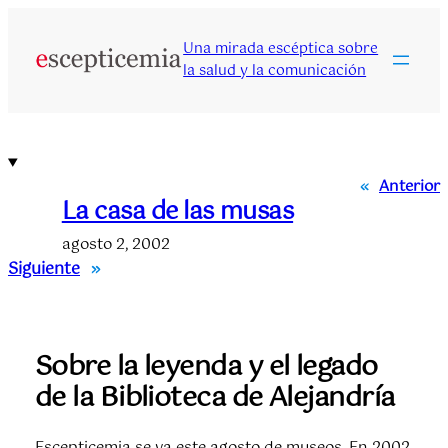
Saltar
al
Una mirada escéptica sobre
contenido
la salud y la comunicación
«
Anterior
La casa de las musas
agosto 2, 2002
Siguiente
»
Sobre la leyenda y el legado
de la Biblioteca de Alejandría
Escepticemia se va este agosto de museos. En 2002