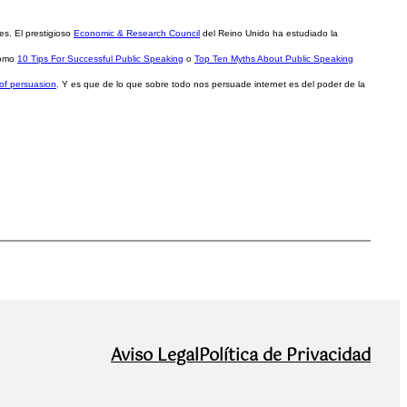
s. El prestigioso
Economic & Research Council
del Reino Unido ha estudiado la
como
10 Tips For Successful Public Speaking
o
Top Ten Myths About Public Speaking
of persuasion
. Y es que de lo que sobre todo nos persuade internet es del poder de la
Aviso Legal
Política de Privacidad