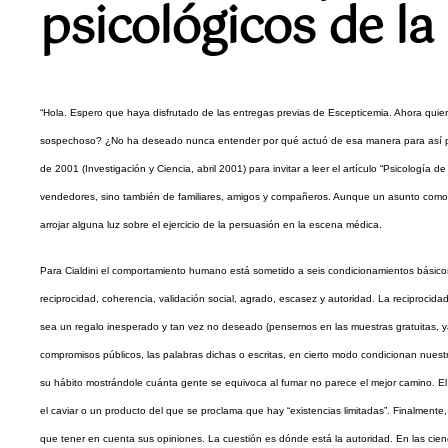
psicológicos de la
“Hola. Espero que haya disfrutado de las entregas previas de Escepticemia. Ahora qui
sospechoso? ¿No ha deseado nunca entender por qué actuó de esa manera para así pode
de 2001 (Investigación y Ciencia, abril 2001) para invitar a leer el artículo “Psicología
vendedores, sino también de familiares, amigos y compañeros. Aunque un asunto como est
arrojar alguna luz sobre el ejercicio de la persuasión en la escena médica.
Para Cialdini el comportamiento humano está sometido a seis condicionamientos básicos 
reciprocidad, coherencia, validación social, agrado, escasez y autoridad. La reciproci
sea un regalo inesperado y tan vez no deseado (pensemos en las muestras gratuitas, y
compromisos públicos, las palabras dichas o escritas, en cierto modo condicionan nuest
su hábito mostrándole cuánta gente se equivoca al fumar no parece el mejor camino. El
el caviar o un producto del que se proclama que hay “existencias limitadas”. Finalmente
que tener en cuenta sus opiniones. La cuestión es dónde está la autoridad. En las ci