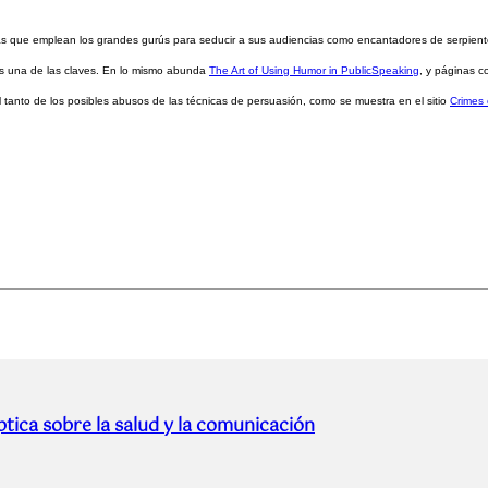
cas que emplean los grandes gurús para seducir a sus audiencias como encantadores de serpiente
s una de las claves. En lo mismo abunda
The Art of Using Humor in PublicSpeaking
, y páginas 
l tanto de los posibles abusos de las técnicas de persuasión, como se muestra en el sitio
Crimes 
tica sobre la salud y la comunicación