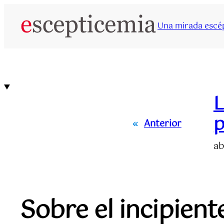
Saltar
al
Una mirada escép
contenido
L
p
«
Anterior
ab
Sobre el incipient