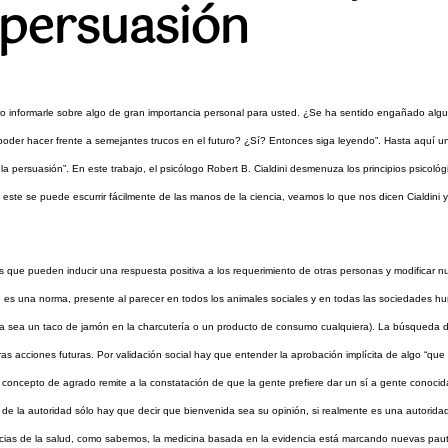
 persuasión
ero informarle sobre algo de gran importancia personal para usted. ¿Se ha sentido engañado al
r hacer frente a semejantes trucos en el futuro? ¿Sí? Entonces siga leyendo”. Hasta aquí un
 de la persuasión”. En este trabajo, el psicólogo Robert B. Cialdini desmenuza los principios psico
e se puede escurrir fácilmente de las manos de la ciencia, veamos lo que nos dicen Cialdini y l
que pueden inducir una respuesta positiva a los requerimiento de otras personas y modificar nues
dad es una norma, presente al parecer en todos los animales sociales y en todas las sociedades h
a sea un taco de jamón en la charcutería o un producto de consumo cualquiera). La búsqueda d
ras acciones futuras. Por validación social hay que entender la aprobación implícita de algo “qu
 concepto de agrado remite a la constatación de que la gente prefiere dar un sí a gente conoc
, de la autoridad sólo hay que decir que bienvenida sea su opinión, si realmente es una autoridad
encias de la salud, como sabemos, la medicina basada en la evidencia está marcando nuevas pau