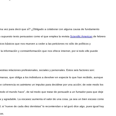
guna vez para decir que sí? ¿Obligado a colaborar con alguna causa de fundamento
 supuesto texto persuasivo como el que emplea la revista
Scientific American
de febrero
lógicos básicos que nos mueven a ceder a las peticiones no sólo de políticos y
a información y contrainformación que nos ofrece internet, por si todo ello puede
tras relaciones profesionales, sociales y personales. Estos seis factores son:
umanas, que obliga a los individuos a devolver en especie lo que han recibido, aunque
e coherencia es asimismo un impulso para decidirse por una acción; de este modo los
e todo el mundo hace”, de tal modo que tratar de persuadir a un fumador para que deje
ida y agradable. La escasez aumenta el valor de una cosa, ya sea un bien escaso como
; si “nueve de cada diez dentistas” lo recomiendan o tal gurú dice algo, pues igual hay
tas.