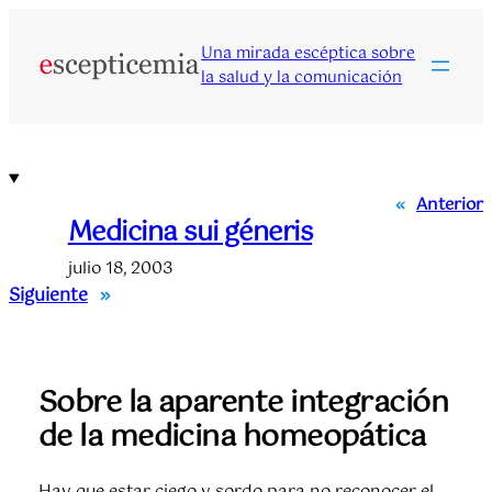
Saltar
al
Una mirada escéptica sobre
contenido
la salud y la comunicación
«
Anterior
Medicina sui géneris
julio 18, 2003
Siguiente
»
Sobre la aparente integración
de la medicina homeopática
Hay que estar ciego y sordo para no reconocer el