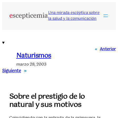
Saltar
al
Una mirada escéptica sobre
contenido
la salud y la comunicación
«
Anterior
Naturismos
marzo 28, 2003
Siguiente
»
Sobre el prestigio de lo
natural y sus motivos
Coincidiendo con la entrada de la primavera, la