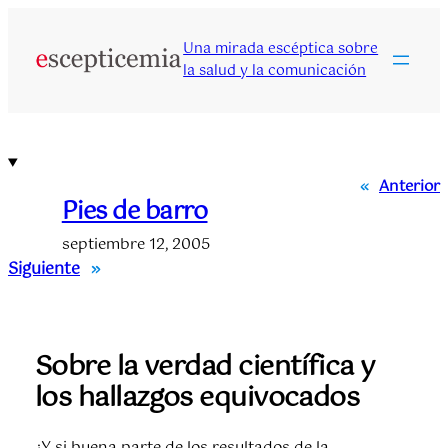
Saltar
al
Una mirada escéptica sobre
contenido
la salud y la comunicación
«
Anterior
Pies de barro
septiembre 12, 2005
Siguiente
»
Sobre la verdad científica y
los hallazgos equivocados
¿Y si buena parte de los resultados de la