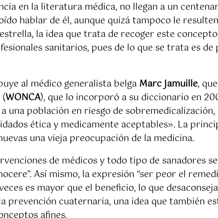
cia en la literatura médica, no llegan a un centena
o hablar de él, aunque quizá tampoco le resulten f
estrella, la idea que trata de recoger este concept
esionales sanitarios, pues de lo que se trata es de
buye al médico generalista belga
Marc Jamuille
, qu
 (
WONCA
), que lo incorporó a su diccionario en 20
 a una población en riesgo de sobremedicalización,
idados ética y medicamente aceptables». La princi
nuevas una vieja preocupación de la medicina.
ervenciones de médicos y todo tipo de sanadores se
ocere”. Así mismo, la expresión “ser peor el remed
 veces es mayor que el beneficio, lo que desaconseja
 la prevención cuaternaria, una idea que también e
onceptos afines.