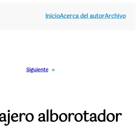
Inicio
Acerca del autor
Archivo
Siguiente
»
sajero alborotador