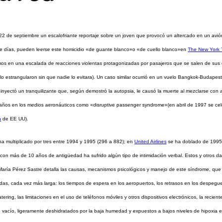
22 de septiembre un escalofriante reportaje sobre un joven que provocó un altercado en un avi
ete días, pueden leerse este homicidio «de guante blanco»o «de cuello blanco»en
The New York 
ltimos en una escalada de reacciones violentas protagonizadas por pasajeros que se salen de sus 
o estrangularon sin que nadie lo evitara). Un caso similar ocurrió en un vuelo Bangkok-Budapest 
 le inyectó un tranquilizante que, según demostró la autopsia, le causó la muerte al mezclarse co
años en los medios aeronáuticos como «disruptive passenger syndrome»(en abril de 1997 se cel
n
de EE UU).
a multiplicado por tres entre 1994 y 1995 (296 a 882); en
United Airlines
se ha doblado de 1995 
n más de 10 años de antigüedad ha sufrido algún tipo de intimidación verbal. Estos y otros dato
 María Pérez Sastre detalla las causas, mecanismos psicológicos y manejo de este síndrome, que
idas, cada vez más larga: los tiempos de espera en los aeropuertos, los retrasos en los despeg
ng, las limitaciones en el uso de teléfonos móviles y otros dispositivos electrónicos, la recien
vacío, ligeramente deshidratados por la baja humedad y expuestos a bajos niveles de hipoxia 