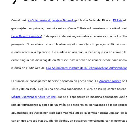
Con el título
«¿Quién mató al pasajero Burton?»
publicaba Javier del Pino en
El País
el 
que viajaban en primera, para más señas. (Como El País sólo mantiene sus artículo si
Later Ruled Homicide»
). Este episodio de «air rage»o rabia en el aire es uno de los ú
pasajeros. No es el único con un final tan espeluznante («ocho pasajeros, 16 manos», l
intentar atacar a la tripulación, fue atado a un asiento; un médico que iba en el avión
existe ningún estudio recogido en MedLine, esta reacción se conoce desde hace unos 
informa en el sitio web del
Civil Aeromedical Institute de la Federal Aviation Administratio
El número de casos parece haberse disparado en pocos años. En
American Airlines
se h
1996 y 88 en 1997. Según una encuesta canadiense, el 30% de los tripulantes aéreos co
Médico Examinador Aéreo On-line
, donde el especialista en medicina aerospacial José
lista de frustraciones a bordo de un avión de pasajeros es, por razones de todos conoc
aguantamos, los vuelos non stop cada vez más largos, la comida «empaquetada» de cateri
con un uso a veces inadecuado de alcohol, en pasajeros normalmente con el estomago 