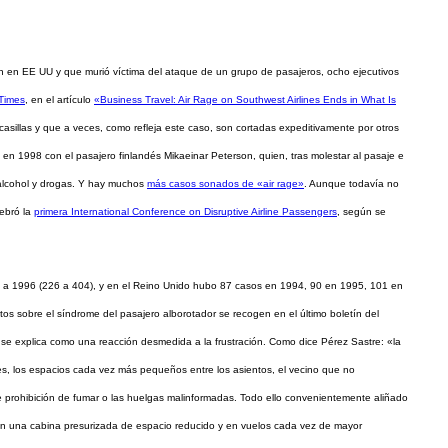
ón en EE UU y que murió víctima del ataque de un grupo de pasajeros, ocho ejecutivos
Times
, en el artículo
«Business Travel: Air Rage on Southwest Airlines Ends in What Is
casillas y que a veces, como refleja este caso, son cortadas expeditivamente por otros
en 1998 con el pasajero finlandés Mikaeinar Peterson, quien, tras molestar al pasaje e
n alcohol y drogas. Y hay muchos
más casos sonados de «air rage»
. Aunque todavía no
ebró la
primera International Conference on Disruptive Airline Passengers
, según se
a 1996 (226 a 404), y en el Reino Unido hubo 87 casos en 1994, 90 en 1995, 101 en
s sobre el síndrome del pasajero alborotador se recogen en el último boletín del
 se explica como una reacción desmedida a la frustración. Como dice Pérez Sastre: «la
ues, los espacios cada vez más pequeños entre los asientos, el vecino que no
te prohibición de fumar o las huelgas malinformadas. Todo ello convenientemente aliñado
en una cabina presurizada de espacio reducido y en vuelos cada vez de mayor