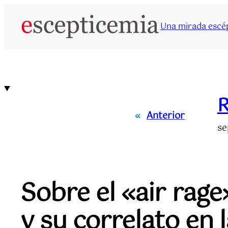
Saltar
al
Una mirada escép
contenido
R
«
Anterior
se
Sobre el «air rag
y su correlato en 