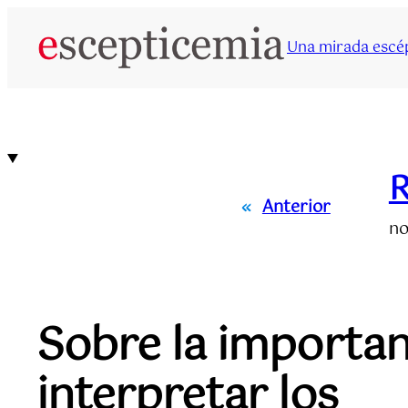
Saltar
al
Una mirada escép
contenido
R
«
Anterior
no
Sobre la importanc
interpretar los