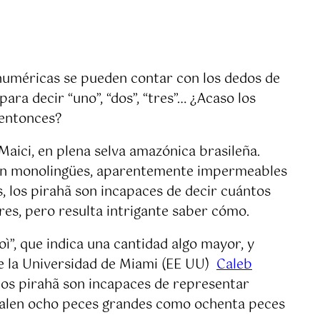
numéricas se pueden contar con los dedos de
ra decir “uno”, “dos”, “tres”… ¿Acaso los
 entonces?
Maici, en plena selva amazónica brasileña.
s son monolingües, aparentemente impermeables
, los pirahã son incapaces de decir cuántos
res, pero resulta intrigante saber cómo.
oì”, que indica una cantidad algo mayor, y
 de la Universidad de Miami (EE UU)
Caleb
 los pirahã son incapaces de representar
 valen ocho peces grandes como ochenta peces