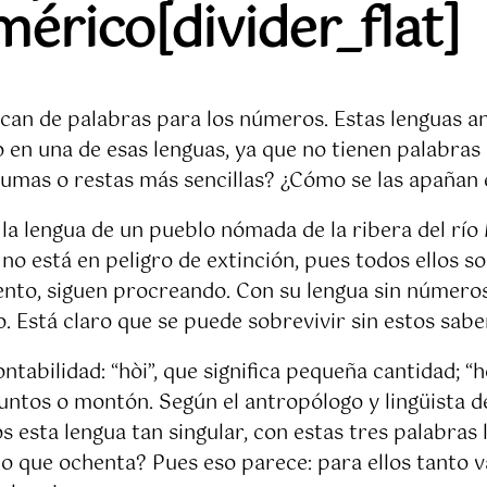
rico[divider_flat]
an de palabras para los números. Estas lenguas a
en una de esas lenguas, ya que no tienen palabras pa
 sumas o restas más sencillas? ¿Cómo se las apañan
la lengua de un pueblo nómada de la ribera del río 
 no está en peligro de extinción, pues todos ello
mento, siguen procreando. Con su lengua sin números
 Está claro que se puede sobrevivir sin estos sabe
ntabilidad: “hòi”, que significa pequeña cantidad; “h
o juntos o montón. Según el antropólogo y lingüista
 esta lengua tan singular, con estas tres palabras
cho que ochenta? Pues eso parece: para ellos tanto