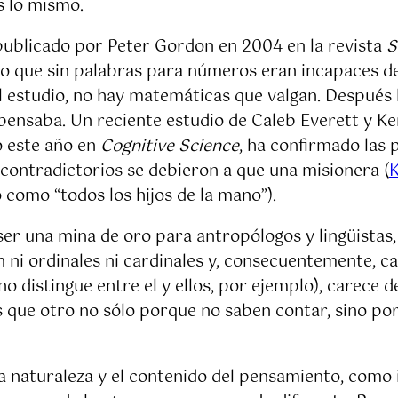
s lo mismo.
 publicado por Peter Gordon en 2004 en la revista
S
ro que sin palabras para números eran incapaces de 
el estudio, no hay matemáticas que valgan. Después
 pensaba. Un reciente estudio de Caleb Everett y K
o este año en
Cognitive Science
, ha confirmado las
 contradictorios se debieron a que una misionera (
como “todos los hijos de la mano”).
 ser una mina de oro para antropólogos y lingüistas,
en ni ordinales ni cardinales y, consecuentemente, c
istingue entre el y ellos, por ejemplo), carece de
ás que otro no sólo porque no saben contar, sino p
a naturaleza y el contenido del pensamiento, como i