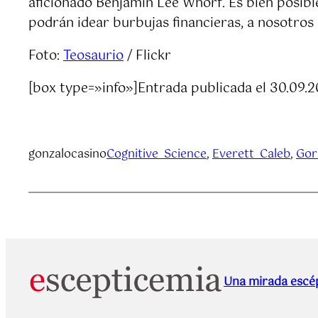
aficionado Benjamin Lee Whorf. Es bien posibl
podrán idear burbujas financieras, a nosotros
Foto:
Teosaurio
/ Flickr
[box type=»info»]Entrada publicada el 30.09.
gonzalocasino
Cognitive_Science
, 
Everett_Caleb
, 
Gor
Una mirada escép