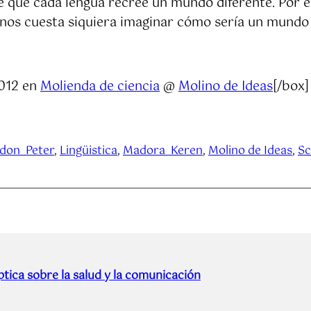
e que cada lengua recree un mundo diferente. Por 
 nos cuesta siquiera imaginar cómo sería un mundo
2012 en
Molienda de ciencia
@
Molino de Ideas
[/box]
don_Peter
, 
Lingüistica
, 
Madora_Keren
, 
Molino de Ideas
, 
Sc
tica sobre la salud y la comunicación