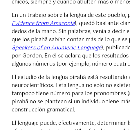
chicos, siempre y cuando abulten más o meno
En un trabajo sobre la lengua de este pueblo,
Evidence from Amazonia
), quedó bastante cla
dedos de la mano. Sin palabras, venía a decir 
que los pirahã sabían contar más de lo que se
Speakers of an Anumeric Language
), publicad
por Gordon. En él se aclara que los resultados
algunos números (por ejemplo, número cuatro 
El estudio de la lengua pirahã está resultando
neurocientíficos. Esta lengua no solo no exist
tampoco tiene número para los pronombres (no d
pirahã no se plantean si un individuo tiene m
construcción gramatical.
El lenguaje puede, efectivamente, determinar l