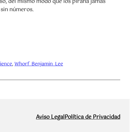
eso, del mismo modo que los pirahã jamás
 sin números.
ience
, 
Whorf_Benjamin_Lee
Aviso Legal
Política de Privacidad