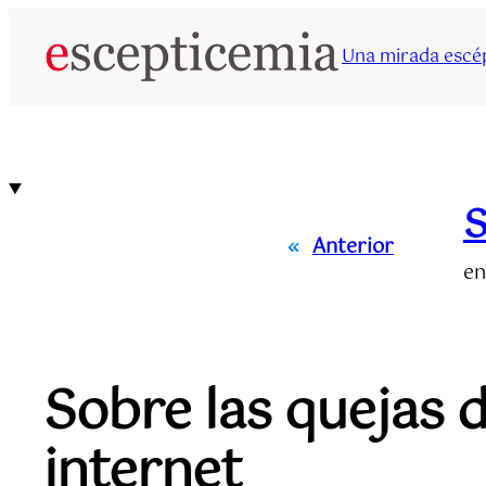
Saltar
al
Una mirada escép
contenido
S
«
Anterior
en
Sobre las quejas d
internet