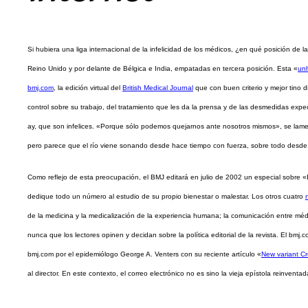
Si hubiera una liga internacional de la infelicidad de los médicos, ¿en qué posición de
Reino Unido y por delante de Bélgica e India, empatadas en tercera posición. Esta «
un
bmj.com
, la edición virtual del
British Medical Journal
que con buen criterio y mejor tino d
control sobre su trabajo, del tratamiento que les da la prensa y de las desmedidas expe
ay, que son infelices. «Porque sólo podemos quejarnos ante nosotros mismos», se lamen
pero parece que el río viene sonando desde hace tiempo con fuerza, sobre todo desde
Como reflejo de esta preocupación, el BMJ editará en julio de 2002 un especial sobre «El
dedique todo un número al estudio de su propio bienestar o malestar. Los otros cuatro
de la medicina y la medicalización de la experiencia humana; la comunicación entre mé
nunca que los lectores opinen y decidan sobre la política editorial de la revista. El bmj
bmj.com por el epidemiólogo George A. Venters con su reciente artículo «
New variant Cr
al director. En este contexto, el correo electrónico no es sino la vieja epístola reinvent