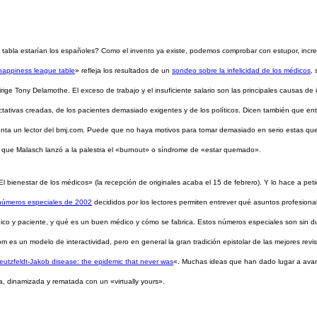
 la tabla estarían los españoles? Como el invento ya existe, podemos comprobar con estupor, inc
happiness league table
» refleja los resultados de un
sondeo sobre la infelicidad de los médicos
,
irige Tony Delamothe. El exceso de trabajo y el insuficiente salario son las principales causas d
ctativas creadas, de los pacientes demasiado exigentes y de los políticos. Dicen también que ent
ta un lector del bmj.com. Puede que no haya motivos para tomar demasiado en serio estas quejas,
 que Malasch lanzó a la palestra el «burnout» o síndrome de «estar quemado».
 bienestar de los médicos» (la recepción de originales acaba el 15 de febrero). Y lo hace a petic
números especiales de 2002
decididos por los lectores permiten entrever qué asuntos profesionale
dico y paciente, y qué es un buen médico y cómo se fabrica. Estos números especiales son sin d
.com es un modelo de interactividad, pero en general la gran tradición epistolar de las mejores rev
eutzfeldt-Jakob disease: the epidemic that never was
«
.
Muchas ideas que han dado lugar a avan
ada, dinamizada y rematada con un «virtually yours».