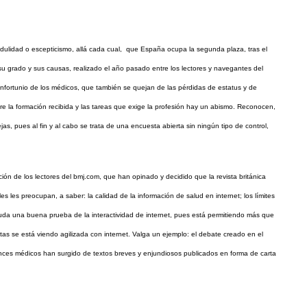
redulidad o escepticismo, allá cada cual, que España ocupa la segunda plaza, tras el
 su grado y sus causas, realizado el año pasado entre los lectores y navegantes del
e infortunio de los médicos, que también se quejan de las pérdidas de estatus y de
re la formación recibida y las tareas que exige la profesión hay un abismo. Reconocen,
 pues al fin y al cabo se trata de una encuesta abierta sin ningún tipo de control,
ión de los lectores del bmj.com, que han opinado y decidido que la revista británica
s les preocupan, a saber: la calidad de la información de salud en internet; los límites
uda una buena prueba de la interactividad de internet, pues está permitiendo más que
istas se está viendo agilizada con internet. Valga un ejemplo: el debate creado en el
ces médicos han surgido de textos breves y enjundiosos publicados en forma de carta