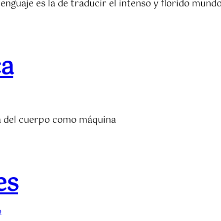
 lenguaje es la de traducir el intenso y florido mun
ca
ea del cuerpo como máquina
es
o