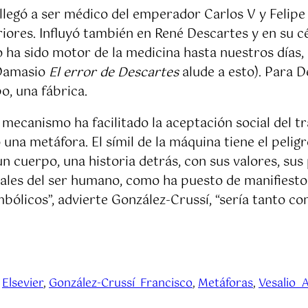
llegó a ser médico del emperador Carlos V y Felipe 
ores. Influyó también en René Descartes y en su cél
ha sido motor de la medicina hasta nuestros días,
o Damasio
El error de Descartes
alude a esto). Para 
o, una fábrica.
mecanismo ha facilitado la aceptación social del t
o una metáfora. El símil de la máquina tiene el peli
n cuerpo, una historia detrás, con sus valores, sus
ales del ser humano, como ha puesto de manifiesto l
mbólicos”, advierte González-Crussí, “sería tanto 
 
Elsevier
, 
González-Crussí_Francisco
, 
Metáforas
, 
Vesalio_