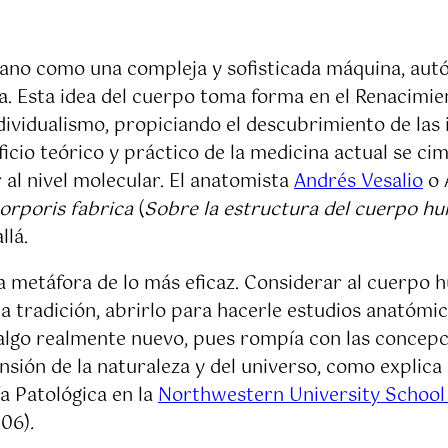
mano como una compleja y sofisticada máquina, autó
ria. Esta idea del cuerpo toma forma en el Renacimie
dividualismo, propiciando el descubrimiento de las i
ficio teórico y práctico de la medicina actual se c
 al nivel molecular. El anatomista
Andrés Vesalio
o 
orporis fabrica
(
Sobre la estructura del cuerpo h
llá.
a metáfora de lo más eficaz. Considerar al cuerpo
e la tradición, abrirlo para hacerle estudios anató
e algo realmente nuevo, pues rompía con las concep
nsión de la naturaleza y del universo, como explic
a Patológica en la
Northwestern University School
006)
.