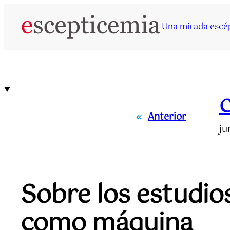
Saltar
al
Una mirada escép
contenido
C
«
Anterior
ju
Sobre los estudio
como máquina