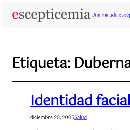
Una mirada escép
Etiqueta:
Duberna
Identidad facia
diciembre 23, 2005
Salud