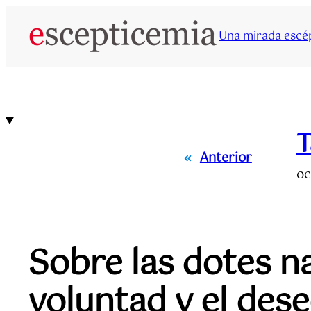
Saltar
al
Una mirada escép
contenido
T
«
Anterior
oc
Sobre las dotes na
voluntad y el des