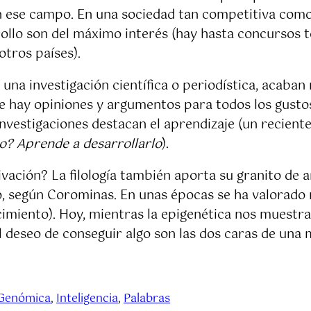
n ese campo. En una sociedad tan competitiva como 
rrollo son del máximo interés (hay hasta concursos t
otros países).
una investigación científica o periodística, acaban 
nde hay opiniones y argumentos para todos los gust
nvestigaciones destacan el aprendizaje (un reciente
to? Aprende a desarrollarlo
).
ación? La filología también aporta su granito de ar
o, según Corominas. En unas épocas se ha valorado
enacimiento). Hoy, mientras la epigenética nos muest
l deseo de conseguir algo son las dos caras de una
Genómica
, 
Inteligencia
, 
Palabras