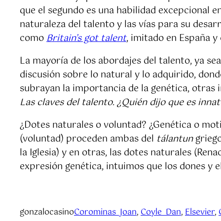
que el segundo es una habilidad excepcional e
naturaleza del talento y las vías para su desa
como
Britain’s got talent
, imitado en España y 
La mayoría de los abordajes del talento, ya sea 
discusión sobre lo natural y lo adquirido, do
subrayan la importancia de la genética, otras i
Las claves del talento. ¿Quién dijo que es inna
¿Dotes naturales o voluntad? ¿Genética o motiv
(voluntad) proceden ambas del
tálantun
grieg
la Iglesia) y en otras, las dotes naturales (R
expresión genética, intuimos que los dones y e
gonzalocasino
Corominas_Joan
, 
Coyle_Dan
, 
Elsevier
, 