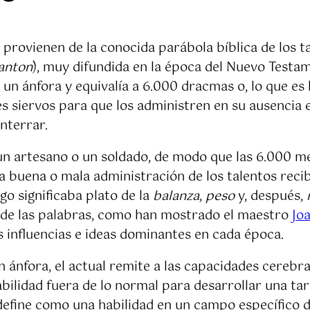
 provienen de la conocida parábola bíblica de los t
lanton
), muy difundida en la época del Nuevo Testa
n ánfora y equivalía a 6.000 dracmas o, lo que es l
s siervos para que los administren en su ausencia 
enterrar.
un artesano o un soldado, de modo que las 6.000 
la buena o mala administración de los talentos reci
o significaba plato de la
balanza
,
peso
y, después,
a de las palabras, como han mostrado el maestro
Jo
as influencias e ideas dominantes en cada época.
n ánfora, el actual remite a las capacidades cerebral
bilidad fuera de lo normal para desarrollar una tare
e define como una habilidad en un campo específico 