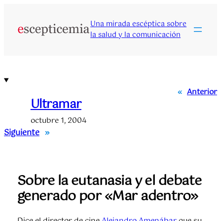
Saltar
al
Una mirada escéptica sobre
contenido
la salud y la comunicación
«
Anterior
Ultramar
octubre 1, 2004
Siguiente
»
Sobre la eutanasia y el debate
generado por «Mar adentro»
Dice el director de cine
Alejandro Amenábar
que su