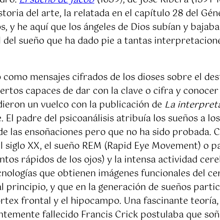
adro.
El sueño de Jacob
(1639), de José Ribera (1591-
toria del arte, la relatada en el capítulo 28 del Gé
s, y he aquí que los ángeles de Dios subían y bajab
al del sueño que ha dado pie a tantas interpretacio
como mensajes cifrados de los dioses sobre el des
tos capaces de dar con la clave o cifra y conocer así
dieron un vuelco con la publicación de
La interpret
. El padre del psicoanálisis atribuía los sueños a l
e las ensoñaciones pero que no ha sido probada. Con
l siglo XX, el sueño REM (Rapid Eye Movement) o par
tos rápidos de los ojos) y la intensa actividad cere
 tecnologías que obtienen imágenes funcionales del
 principio, y que en la generación de sueños partici
córtex frontal y el hipocampo. Una fascinante teorí
temente fallecido Francis Crick postulaba que soña