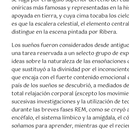
se fuga por el ángulo superior derecho del cu
oníricas más famosas y representadas en la his
apoyada en tierra, y cuya cima tocaba los cielo
es que la escalera celestial, el elemento centr
distingue en la escena pintada por Ribera.
Los sueños fueron considerados desde antiguo 
una tarea reservada a un selecto grupo de exper
ideas sobre la naturaleza de las ensoñaciones 
que sustituyó a la divinidad por el inconsciente
que encaja con el fuerte contenido emocional d
país de los sueños se descubrió, a mediados de
total relajación corporal (excepto los movimien
sucesivas investigaciones y la utilización de
durante las breves fases REM, como se creyó al
encéfalo, el sistema límbico y la amígdala, el 
soñamos para aprender, mientras que el recien