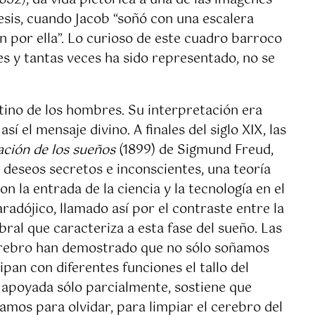
1652), da vida pictórica a una de las imágenes
nesis, cuando Jacob “soñó con una escalera
an por ella”. Lo curioso de este cuadro barroco
nes y tantas veces ha sido representado, no se
tino de los hombres. Su interpretación era
 el mensaje divino. A finales del siglo XIX, las
ación de los sueños
(1899) de Sigmund Freud,
os deseos secretos e inconscientes, una teoría
 la entrada de la ciencia y la tecnología en el
adójico, llamado así por el contraste entre la
bral que caracteriza a esta fase del sueño. Las
 cerebro han demostrado que no sólo soñamos
pan con diferentes funciones el tallo del
a, apoyada sólo parcialmente, sostiene que
mos para olvidar, para limpiar el cerebro del