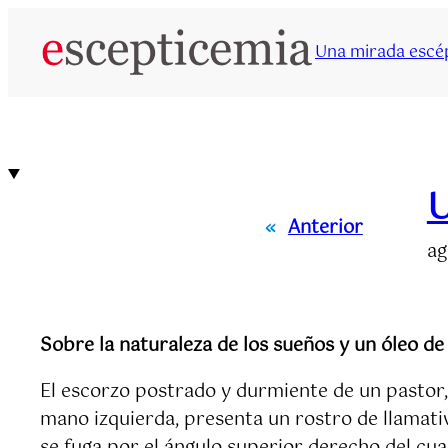
Saltar
al
Una mirada escép
contenido
U
«
Anterior
ag
Sobre la naturaleza de los sueños y un óleo de
El escorzo postrado y durmiente de un pastor,
mano izquierda, presenta un rostro de llamativ