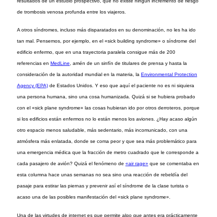
resultados de un estudio prospectivo, que no existe ningún incremento de riesgo
de trombosis venosa profunda entre los viajeros.
A otros síndromes, incluso más disparatados en su denominación, no les ha ido
tan mal. Pensemos, por ejemplo, en el «sick building syndrome» o síndrome del
edificio enfermo, que en una trayectoria paralela consigue más de 200
referencias en
MedLine
, amén de un sinfín de titulares de prensa y hasta la
consideración de la autoridad mundial en la materia, la
Environmental Protection
Agency (EPA)
de Estados Unidos. Y eso que aquí el paciente no es ni siquiera
una persona humana, sino una cosa humanizada. Quizá si se hubiera probado
con el «sick plane syndrome» las cosas hubieran ido por otros derroteros, porque
si los edificios están enfermos no lo están menos los aviones. ¿Hay acaso algún
otro espacio menos saludable, más sedentario, más incomunicado, con una
atmósfera más enlatada, donde se coma peor y que sea más problemático para
una emergencia médica que la fracción de metro cuadrado que le corresponde a
cada pasajero de avión? Quizá el fenómeno de
«air rage»
que se comentaba en
esta columna hace unas semanas no sea sino una reacción de rebeldía del
pasaje para estirar las piernas y prevenir así el síndrome de la clase turista o
acaso una de las posibles manifestación del «sick plane syndrome».
Una de las virtudes de internet es que permite algo que antes era prácticamente