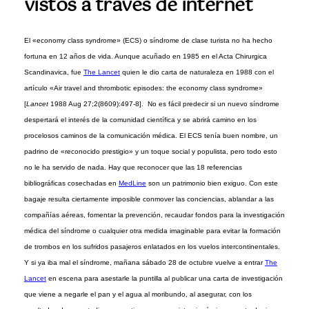
vistos a través de internet
El «economy class syndrome» (ECS) o síndrome de clase turista no ha hecho
fortuna en 12 años de vida. Aunque acuñado en 1985 en el Acta Chirurgica
Scandinavica, fue
The Lancet
quien le dio carta de naturaleza en 1988 con el
artículo «Air travel and thrombotic episodes: the economy class syndrome»
[
Lancet
1988 Aug 27;2(8609):497-8]. No es fácil predecir si un nuevo síndrome
despertará el interés de la comunidad científica y se abrirá camino en los
procelosos caminos de la comunicación médica. El ECS tenía buen nombre, un
padrino de «reconocido prestigio» y un toque social y populista, pero todo esto
no le ha servido de nada. Hay que reconocer que las 18 referencias
bibliográficas cosechadas en
MedLine
son un patrimonio bien exiguo. Con este
bagaje resulta ciertamente imposible conmover las conciencias, ablandar a las
compañías aéreas, fomentar la prevención, recaudar fondos para la investigación
médica del síndrome o cualquier otra medida imaginable para evitar la formación
de trombos en los sufridos pasajeros enlatados en los vuelos intercontinentales.
Y si ya iba mal el síndrome, mañana sábado 28 de octubre vuelve a entrar
The
Lancet
en escena para asestarle la puntilla al publicar una carta de investigación
que viene a negarle el pan y el agua al moribundo, al asegurar, con los