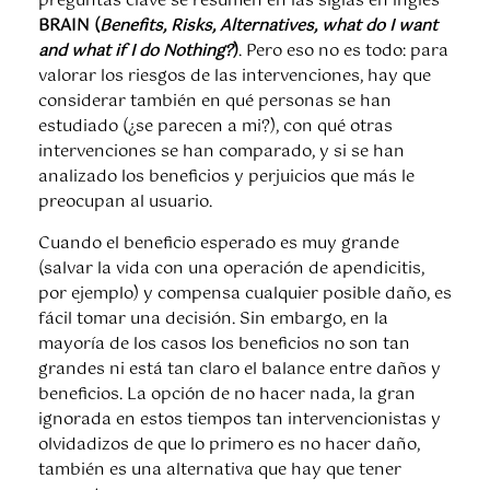
preguntas clave se resumen en las siglas en inglés
BRAIN
(
B
enefits,
R
isks,
A
lternatives, what do
I
want
and what if I do
N
othing?
)
. Pero eso no es todo: para
valorar los riesgos de las intervenciones, hay que
considerar también en qué personas se han
estudiado (¿se parecen a mi?), con qué otras
intervenciones se han comparado, y si se han
analizado los beneficios y perjuicios que más le
preocupan al usuario.
Cuando el beneficio esperado es muy grande
(salvar la vida con una operación de apendicitis,
por ejemplo) y compensa cualquier posible daño, es
fácil tomar una decisión. Sin embargo, en la
mayoría de los casos los beneficios no son tan
grandes ni está tan claro el balance entre daños y
beneficios. La opción de no hacer nada, la gran
ignorada en estos tiempos tan intervencionistas y
olvidadizos de que lo primero es no hacer daño,
también es una alternativa que hay que tener