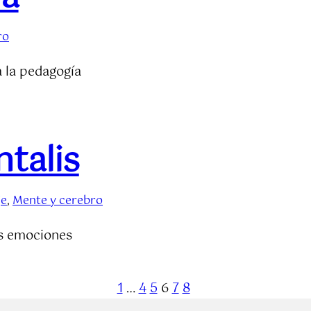
ro
a la pedagogía
talis
je
, 
Mente y cerebro
as emociones
1
…
4
5
6
7
8