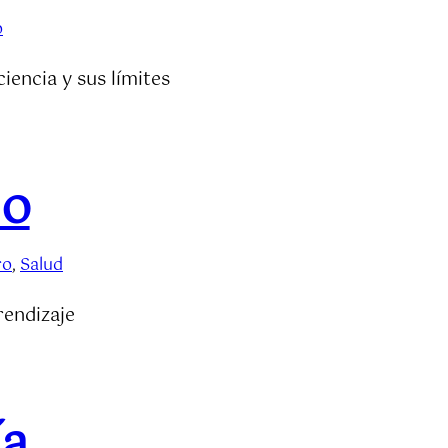
o
iencia y sus límites
mo
ro
, 
Salud
rendizaje
ía