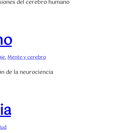
exiones del cerebro humano
mo
je
, 
Mente y cerebro
ón de la neurociencia
ia
lud