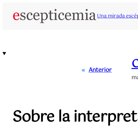
Saltar
al
Una mirada escép
contenido
C
«
Anterior
ma
Sobre la interpret