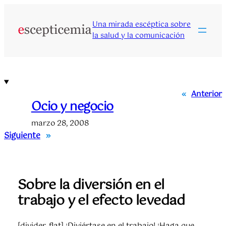
Saltar
al
Una mirada escéptica sobre
contenido
la salud y la comunicación
«
Anterior
Ocio y negocio
marzo 28, 2008
Siguiente
»
Sobre la diversión en el
trabajo y el efecto levedad
[divider_flat] ¡Diviértase en el trabajo! ¡Haga que