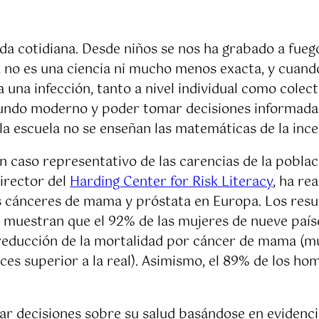
a cotidiana. Desde niños se nos ha grabado a fuego
a no es una ciencia ni mucho menos exacta, y cuando
a una infección, tanto a nivel individual como colec
 mundo moderno y poder tomar decisiones informad
a escuela no se enseñan las matemáticas de la incert
un caso representativo de las carencias de la pobl
director del
Harding Center for Risk Literacy
, ha re
os cánceres de mama y próstata en Europa. Los resul
, muestran que el 92% de las mujeres de nueve país
a reducción de la mortalidad por cáncer de mama (
ces superior a la real). Asimismo, el 89% de los h
r decisiones sobre su salud basándose en evidenci