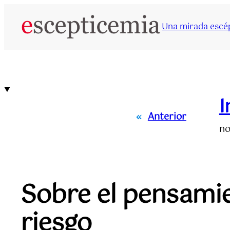
Saltar
al
Una mirada escép
contenido
I
«
Anterior
no
Sobre el pensamien
riesgo