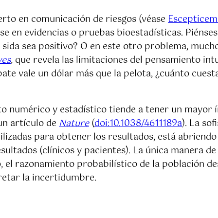
perto en comunicación de riesgos (véase
Escepticem
e en evidencias o pruebas bioestadísticas. Piénses
l sida sea positivo? O en este otro problema, much
ves
, que revela las limitaciones del pensamiento intu
 bate vale un dólar más que la pelota, ¿cuánto cues
numérico y estadístico tiende a tener un mayor ín
un artículo de
Nature
(
doi:10.1038/4611189a
). La so
utilizadas para obtener los resultados, está abrien
esultados (clínicos y pacientes). La única manera d
, el razonamiento probabilístico de la población de
retar la incertidumbre.