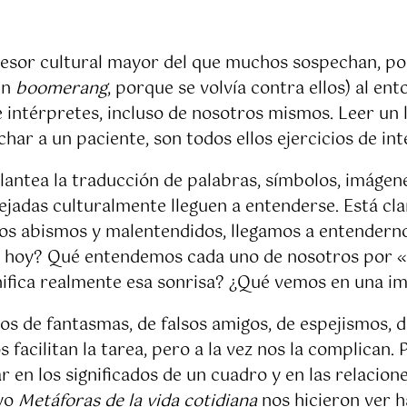
spesor cultural mayor del que muchos sospechan, por
un
boomerang
, porque se volvía contra ellos) al en
ntérpretes, incluso de nosotros mismos. Leer un li
ar a un paciente, son todos ellos ejercicios de int
ntea la traducción de palabras, símbolos, imágenes
jadas culturalmente lleguen a entenderse. Está cl
 los abismos y malentendidos, llegamos a entenderno
 de hoy? Qué entendemos cada uno de nosotros por 
ifica realmente esa sonrisa? ¿Qué vemos en una ima
s de fantasmas, de falsos amigos, de espejismos, de 
facilitan la tarea, pero a la vez nos la complican
 en los significados de un cuadro y en las relacion
ayo
Metáforas de la vida cotidiana
nos hicieron ver 