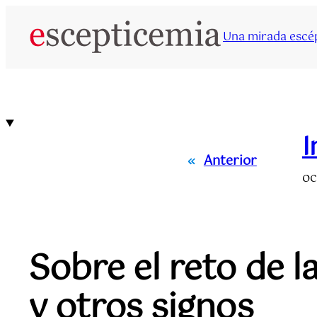
Saltar
al
Una mirada escép
contenido
I
«
Anterior
oc
Sobre el reto de l
y otros signos