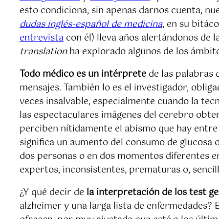
esto condiciona, sin apenas darnos cuenta, nu
dudas inglés-español de medicina
, en su bitác
entrevista
con él) lleva años alertándonos de l
translation
ha explorado algunos de los ámbitos
Todo médico es un intérprete
de las palabras d
mensajes. También lo es el investigador, obliga
veces insalvable, especialmente cuando la tec
las espectaculares imágenes del cerebro obten
perciben nítidamente el abismo que hay entre 
significa un aumento del consumo de glucosa o
dos personas o en dos momentos diferentes en
expertos, inconsistentes, prematuras o, sencill
¿Y qué decir de
la interpretación de los test g
alzheimer y una larga lista de enfermedades? 