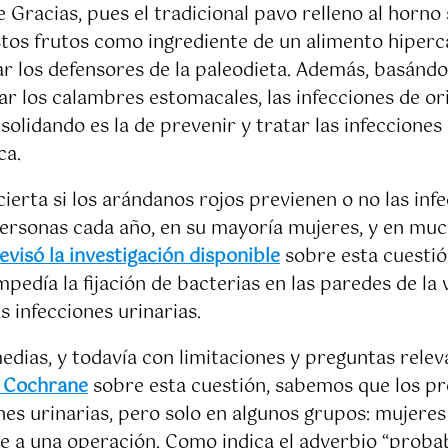
e Gracias, pues el tradicional pavo relleno al horn
tos frutos como ingrediente de un alimento hiperca
r los defensores de la paleodieta. Además, basándos
ar los calambres estomacales, las infecciones de ori
solidando es la de prevenir y tratar las infecciones 
ca.
cierta si los arándanos rojos previenen o no las inf
personas cada año, en su mayoría mujeres, y en mu
evisó la investigación disponible
sobre esta cuestión
edía la fijación de bacterias en las paredes de la v
s infecciones urinarias.
ias, y todavía con limitaciones y preguntas relevan
n Cochrane
sobre esta cuestión, sabemos que los pr
es urinarias, pero solo en algunos grupos: mujeres
se a una operación. Como indica el adverbio “proba