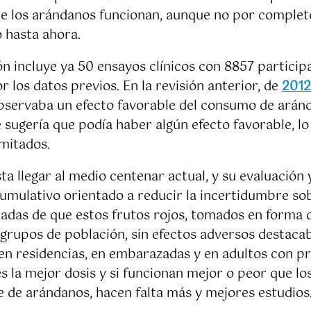
los arándanos funcionan, aunque no por completo
 hasta ahora.
ión incluye ya 50 ensayos clínicos con 8857 partic
 los datos previos. En la revisión anterior, de
2012
bservaba un efecto favorable del consumo de aránda
ue sugería que podía haber algún efecto favorable, l
imitados.
a llegar al medio centenar actual, y su evaluación y 
umulativo orientado a reducir la incertidumbre so
das de que estos frutos rojos, tomados en forma 
s grupos de población, sin efectos adversos destaca
n residencias, en embarazadas y en adultos con pr
s la mejor dosis y si funcionan mejor o peor que los
 de arándanos, hacen falta más y mejores estudios. 