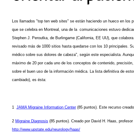
Los llamados "top ten web sites" se están haciendo un hueco en los pr
que se celebra en Montreal, una de la comunicaciones estuvo dedicada 
Stephen J. Peroutka, de Burlingame (California, EE UU), que colabora 
revisado más de 1000 sitios hasta quedarse con los 10 principales. S
médico sobre sus dolores de cabeza", según este especialista. Aunque
máximo de 20 por cada uno de los conceptos de contenido, precisión, re
sobre el buen uso de la información médica. La lista definitiva de est
cambiado), es ésta:
1
JAMA Migraine Information Center
(85 puntos). Este recurso creado
2
Migraine Diagnosis
(85 puntos). Creado por David H. Haas, profesor 
http://www.upstate.edu/neurology/haas/