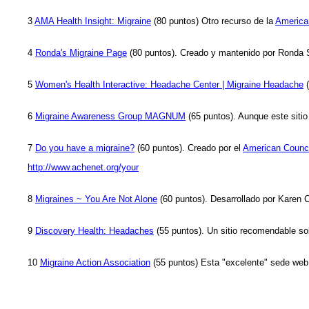
3
AMA Health Insight: Migraine
(80 puntos) Otro recurso de la
America
4
Ronda's Migraine Page
(80 puntos). Creado y mantenido por Ronda S
5
Women's Health Interactive: Headache Center | Migraine Headache
(
6
Migraine Awareness Group MAGNUM
(65 puntos). Aunque este sitio 
7
Do you have a migraine?
(60 puntos). Creado por el
American Counci
http://www.achenet.org/your
8
Migraines ~ You Are Not Alone
(60 puntos). Desarrollado por Karen C
9
Discovery Health: Headaches
(55 puntos). Un sitio recomendable sob
10
Migraine Action Association
(55 puntos) Esta "excelente" sede web e