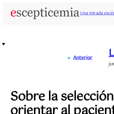
Saltar
al
Una mirada escép
contenido
L
«
Anterior
ju
Sobre la selecció
orientar al pacien