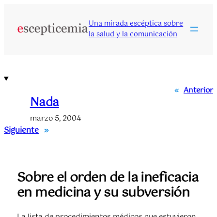
Saltar
al
Una mirada escéptica sobre
contenido
la salud y la comunicación
«
Anterior
Nada
marzo 5, 2004
Siguiente
»
Sobre el orden de la ineficacia
en medicina y su subversión
La lista de procedimientos médicos que estuvieron