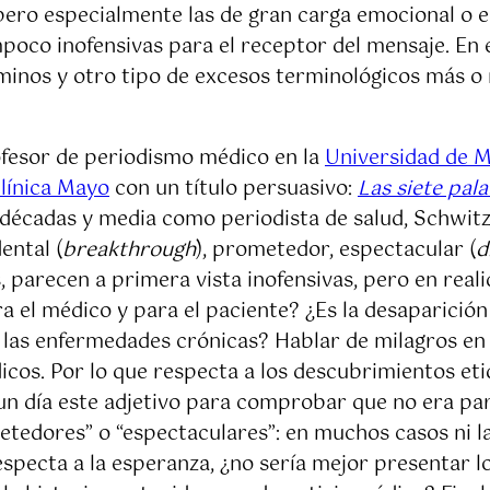
 pero especialmente las de gran carga emocional o 
poco inofensivas para el receptor del mensaje. En e
rminos y otro tipo de excesos terminológicos más
ofesor de periodismo médico en la
Universidad de 
línica Mayo
con un título persuasivo:
Las siete pal
décadas y media como periodista de salud, Schwitze
ental (
breakthrough
), prometedor, espectacular (
d
 parecen a primera vista inofensivas, pero en realid
a el médico y para el paciente? ¿Es la desaparici
las enfermedades crónicas? Hablar de milagros en 
icos. Por lo que respecta a los descubrimientos et
n día este adjetivo para comprobar que no era para
metedores” o “espectaculares”: en muchos casos ni la
especta a la esperanza, ¿no sería mejor presentar lo