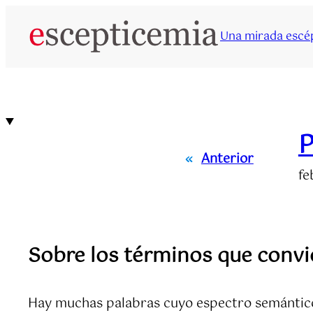
Saltar
al
Una mirada escép
contenido
P
«
Anterior
fe
Sobre los términos que convi
Hay muchas palabras cuyo espectro semántico 